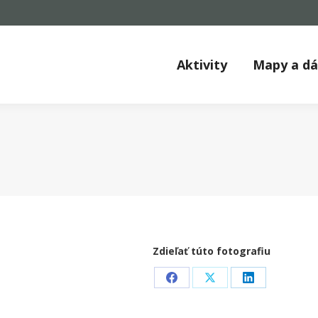
Aktivity
Mapy a d
Zdieľať túto fotografiu
Share
Share
Share
on
on
on