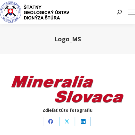
Search:
Logo_MS
You are here:
Zdieľať túto fotografiu
Share
Share
Share
on
on
on