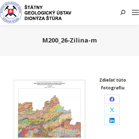
Search:
M200_26-Zilina-m
You are here:
Zdieľať túto
fotografiu
Share
on
Share
Facebook
on
Share
X
on