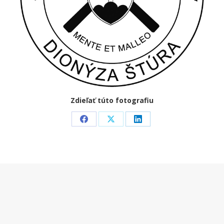
Zdieľať túto fotografiu
Share
Share
Share
on
on
on
Facebook
X
LinkedIn