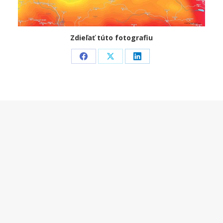
Zdieľať túto fotografiu
Share
Share
Share
on
on
on
Facebook
X
LinkedIn