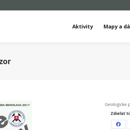
Aktivity
Mapy a d
zor
Geologicke 
Zdieľať t
Shar