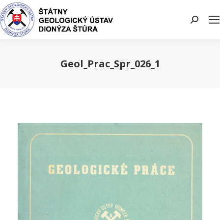
Search:
Geol_Prac_Spr_026_1
You are here: