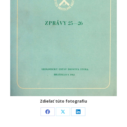
Zdieľať túto fotografiu
Share
Share
Share
on
on
on