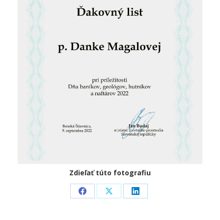
Zdieľať túto fotografiu
Share
Share
Share
on
on
on