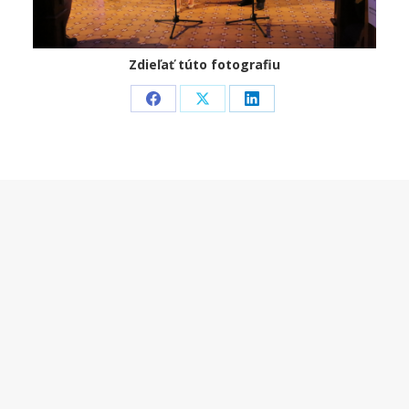
Zdieľať túto fotografiu
Share
Share
Share
on
on
on
Facebook
X
LinkedIn