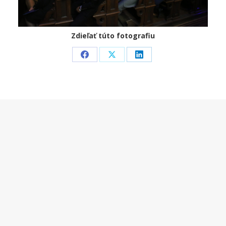
Zdieľať túto fotografiu
Share
Share
Share
on
on
on
Facebook
X
LinkedIn