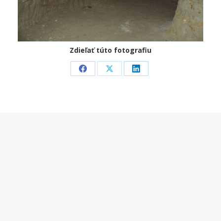
Zdieľať túto fotografiu
Share
Share
Share
on
on
on
Facebook
X
LinkedIn