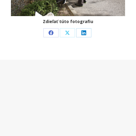
Zdieľať túto fotografiu
Share
Share
Share
on
on
on
Facebook
X
LinkedIn