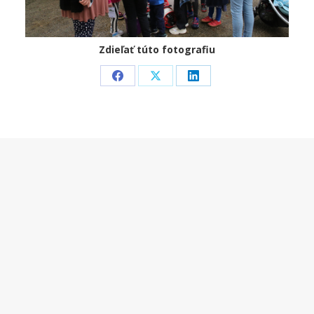
Zdieľať túto fotografiu
Share
Share
Share
on
on
on
Facebook
X
LinkedIn