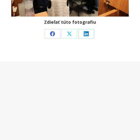
Zdieľať túto fotografiu
Share
Share
Share
on
on
on
Facebook
X
LinkedIn