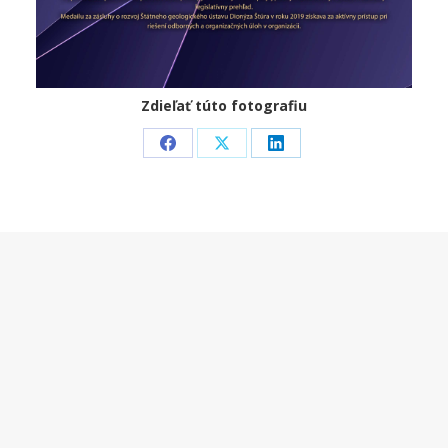
Zdieľať túto fotografiu
Share
Share
Share
on
on
on
Facebook
X
LinkedIn