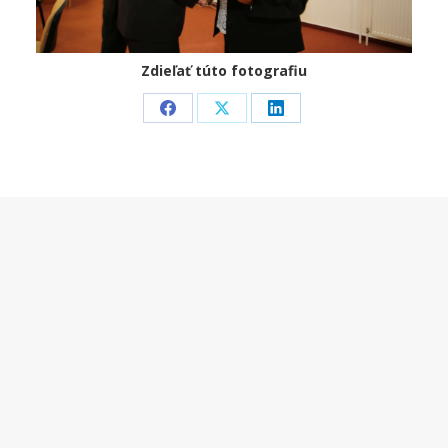
Zdieľať túto fotografiu
Share
Share
Share
on
on
on
Facebook
X
LinkedIn