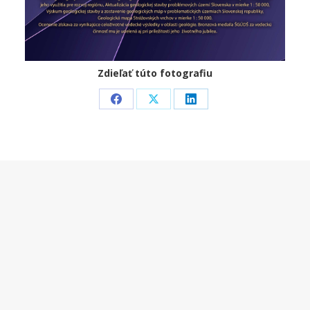
Zdieľať túto fotografiu
Share
Share
Share
on
on
on
Facebook
X
LinkedIn