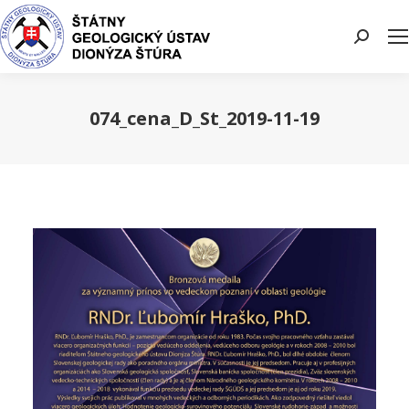
Search:
074_cena_D_St_2019-11-19
You are here: