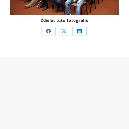
Zdieľať túto fotografiu
Share
Share
Share
on
on
on
Facebook
X
LinkedIn