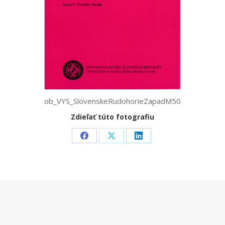
ob_VYS_SlovenskeRudohorieZapadM50
Zdieľať túto fotografiu
Share
Share
Share
on
on
on
Facebook
X
LinkedIn