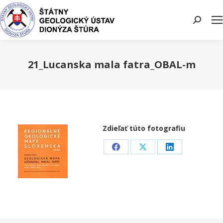
Search:
21_Lucanska mala fatra_OBAL-m
You are here:
Zdieľať túto fotografiu
Share
Share
Share
on
on
on
Facebook
X
LinkedIn