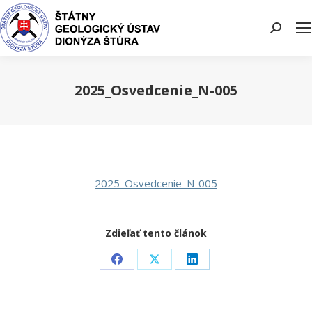
Search:
2025_Osvedcenie_N-005
You are here:
2025_Osvedcenie_N-005
Zdieľať tento článok
Share
Share
Share
on
on
on
Facebook
X
LinkedIn