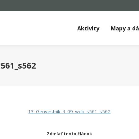
Aktivity
Mapy a d
s561_s562
13_Geovestník_4_09_web_s561_s562
Zdieľať tento článok