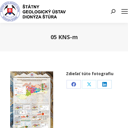
Search:
05 KNS-m
You are here:
Zdieľať túto fotografiu
Share
Share
Share
on
on
on
Facebook
X
LinkedIn