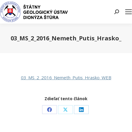
Search:
03_MS_2_2016_Nemeth_Putis_Hrasko_WE
You are here:
03_MS_2_2016_Nemeth_Putis_Hrasko_WEB
Zdieľať tento článok
Share
Share
Share
on
on
on
Facebook
X
LinkedIn