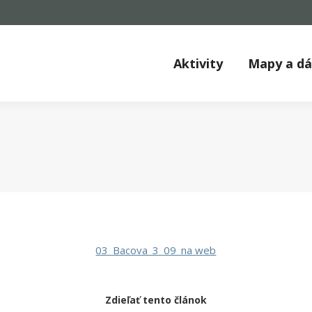
Aktivity
Mapy a d
03_Bacova_3_09_na web
Zdieľať tento článok