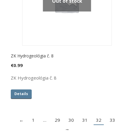
Out of stock
ZK Hydrogeológia č. 8
€
0.99
ZK Hydrogeológia č. 8
Details
←
1
…
29
30
31
32
33
→