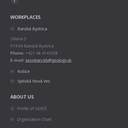
Facebook
page
WORKPLACES
opens
in
Banská Bystrica
new
Zelená 5
window
974 04 Banská Bystrica
Phone:
+421 48 4141658
E-mail:
secretary.bb@geology.sk
Košice
Spišská Nová Ves
ABOUT US
Profile of SGIDŠ
Organization Chart