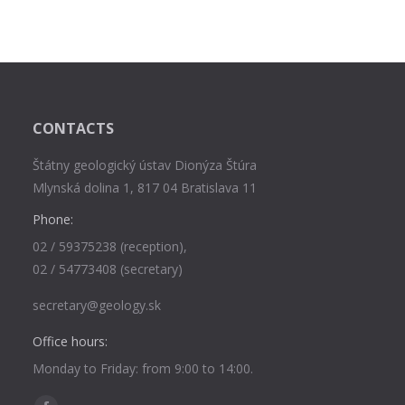
CONTACTS
Štátny geologický ústav Dionýza Štúra
Mlynská dolina 1, 817 04 Bratislava 11
Phone:
02 / 59375238 (reception),
02 / 54773408 (secretary)
secretary@geology.sk
Office hours:
Monday to Friday: from 9:00 to 14:00.
Find us on: