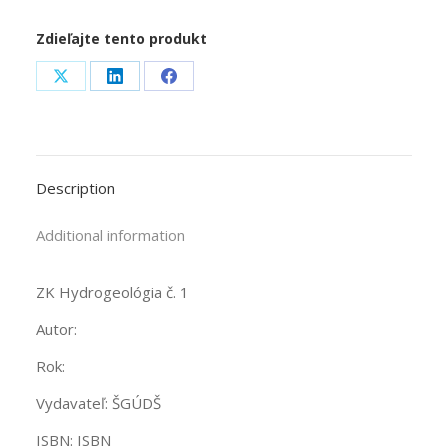
Zdieľajte tento produkt
Share
Share
Share
on
on
on
X
LinkedIn
Facebook
Description
Additional information
ZK Hydrogeológia č. 1
Autor:
Rok:
Vydavateľ: ŠGÚDŠ
ISBN: ISBN