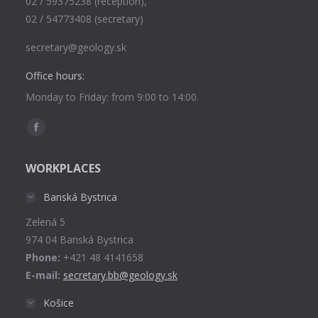
02 / 59375238 (reception),
02 / 54773408 (secretary)
secretary@geology.sk
Office hours:
Monday to Friday: from 9:00 to 14:00.
Find us on:
Facebook
page
WORKPLACES
opens
in
Banská Bystrica
new
Zelená 5
window
974 04 Banská Bystrica
Phone:
+421 48 4141658
E-mail:
secretary.bb@geology.sk
Košice