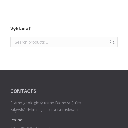
Vyhľadať
CONTACTS
Štátny geologický ústav Dionýza Štúra
Mlynská dolina 1, 817 04 Bratislava 11
Phone: