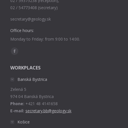
02 / 59375238 (reception),
02 / 54773408 (secretary)
secretary@geology.sk
Office hours:
Monday to Friday: from 9:00 to 14:00.
Find us on:
Facebook
page
WORKPLACES
opens
in
Banská Bystrica
new
Zelená 5
window
974 04 Banská Bystrica
Phone:
+421 48 4141658
E-mail:
secretary.bb@geology.sk
Košice