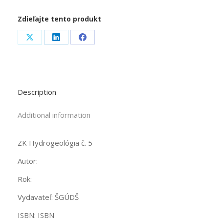
Zdieľajte tento produkt
Share
Share
Share
on
on
on
X
LinkedIn
Facebook
Description
Additional information
ZK Hydrogeológia č. 5
Autor:
Rok:
Vydavateľ: ŠGÚDŠ
ISBN: ISBN