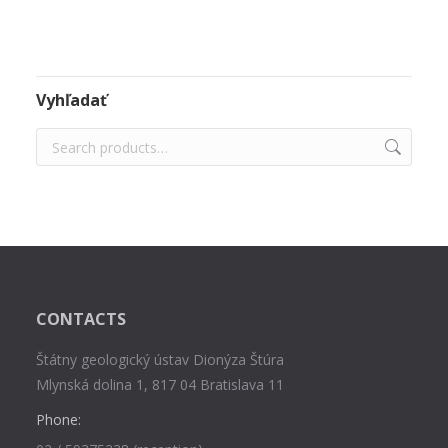
Vyhľadať
CONTACTS
Štátny geologický ústav Dionýza Štúra
Mlynská dolina 1, 817 04 Bratislava 11
Phone: