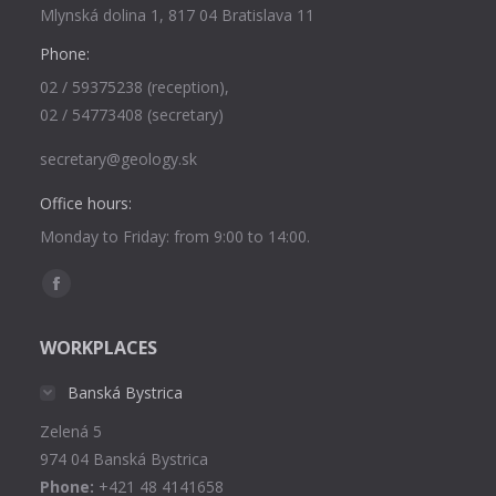
Mlynská dolina 1, 817 04 Bratislava 11
Phone:
02 / 59375238 (reception),
02 / 54773408 (secretary)
secretary@geology.sk
Office hours:
Monday to Friday: from 9:00 to 14:00.
Find us on:
Facebook
page
WORKPLACES
opens
in
Banská Bystrica
new
Zelená 5
window
974 04 Banská Bystrica
Phone:
+421 48 4141658