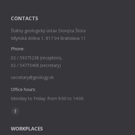
CONTACTS
Štátny geologický ústav Dionýza Štúra
Mlynská dolina 1, 817 04 Bratislava 11
Phone:
02 / 59375238 (reception),
02 / 54773408 (secretary)
secretary@geology.sk
Office hours:
Monday to Friday: from 9:00 to 14:00.
Find us on:
Facebook
page
WORKPLACES
opens