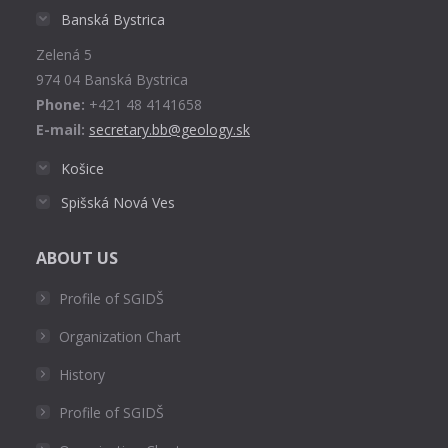
in
Banská Bystrica
new
Zelená 5
window
974 04 Banská Bystrica
Phone:
+421 48 4141658
E-mail:
secretary.bb@geology.sk
Košice
Spišská Nová Ves
ABOUT US
Profile of SGIDŠ
Organization Chart
History
Profile of SGIDŠ