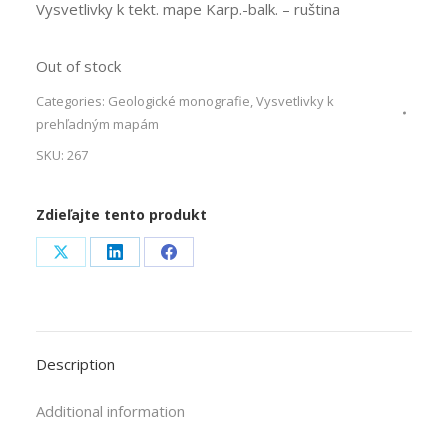
Vysvetlivky k tekt. mape Karp.-balk. – ruština
Out of stock
Categories:
Geologické monografie
,
Vysvetlivky k
prehľadným mapám
SKU:
267
Zdieľajte tento produkt
Share
Share
Share
on
on
on
X
LinkedIn
Facebook
Description
Additional information