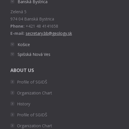
Banská Bystrica
new
Zelená 5
window
974 04 Banská Bystrica
Phone:
+421 48 4141658
E-mail:
secretary.bb@geology.sk
Košice
Spišská Nová Ves
ABOUT US
Profile of SGIDŠ
Organization Chart
History
Profile of SGIDŠ
Organization Chart