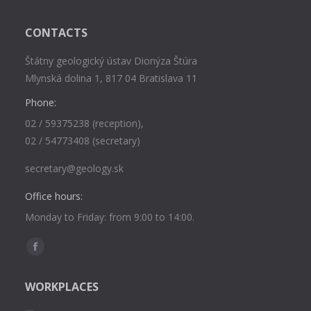
CONTACTS
Štátny geologický ústav Dionýza Štúra
Mlynská dolina 1, 817 04 Bratislava 11
Phone:
02 / 59375238 (reception),
02 / 54773408 (secretary)
secretary@geology.sk
Office hours:
Monday to Friday: from 9:00 to 14:00.
Find us on:
Facebook
page
WORKPLACES
opens
in