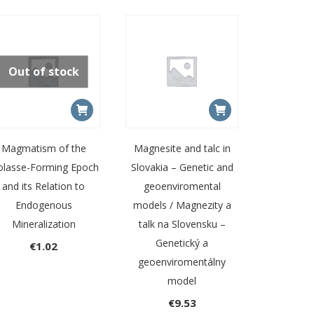
Out of stock
Magmatism of the
Magnesite and talc in
lasse-Forming Epoch
Slovakia – Genetic and
and its Relation to
geoenviromental
Endogenous
models / Magnezity a
Mineralization
talk na Slovensku –
Genetický a
€
1.02
geoenviromentálny
model
€
9.53