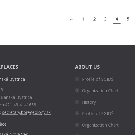
←
1
2
3
4
5
PLACES
ABOUT US
nská Bystrica
Profile of SGIDŠ
 5
Organization Chart
 Banská Bystrica
History
:
+421 48 4141658
:
secretary.bb@geology.sk
Profile of SGIDŠ
šice
Organization Chart
išská Nová Ves