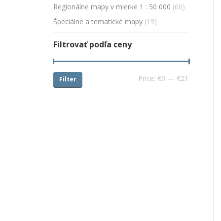
Regionálne mapy v mierke 1 : 50 000
(60)
Špeciálne a tematické mapy
(19)
Filtrovať podľa ceny
Price:
€0
—
€21
Filter