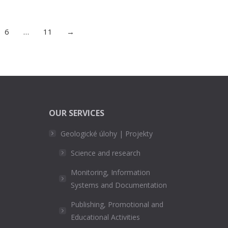
6
…
11
→
OUR SERVICES
Geologické úlohy | Projekty
Science and research
Monitoring, Information
Systems and Documentation
Publishing, Promotional and
Educational Activities