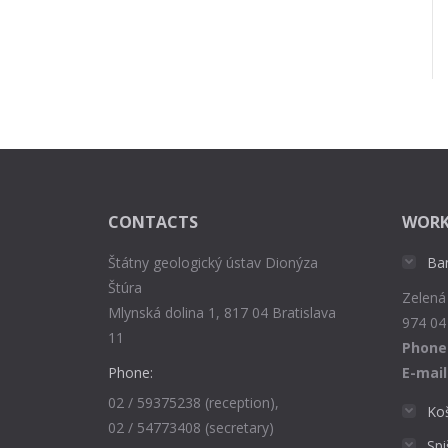
CONTACTS
WORK
Štátny geologický ústav Dionýza
Ba
Štúra
Zelená
Mlynská dolina 1, 817 04 Bratislava
974 04
11
Phone
Phone:
E-mail
02 / 59375238 (reception),
Ko
02 / 54773408 (secretary)
Sp