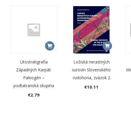
Litostratigrafia
Ložiská nerastných
Západných Karpát:
surovín Slovenského
Mo
Paleogén –
rudohoria, zväzok 2
podtatranská skupina
€
10.11
€
2.79