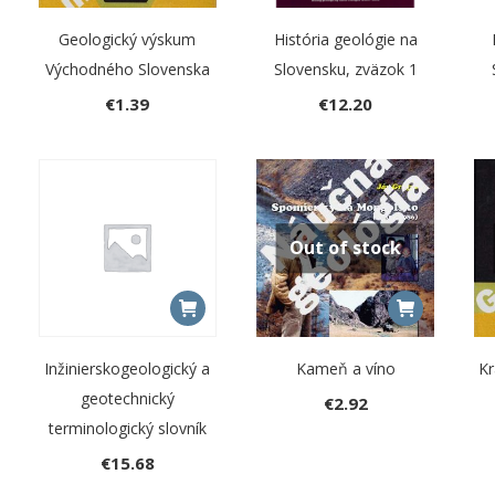
Geologický výskum
História geológie na
Východného Slovenska
Slovensku, zväzok 1
€
1.39
€
12.20
Out of stock
Inžinierskogeologický a
Kameň a víno
Kr
geotechnický
€
2.92
terminologický slovník
€
15.68