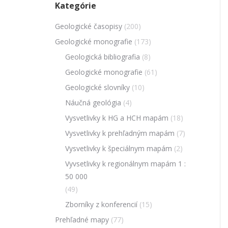
Kategórie
Geologické časopisy
(200)
Geologické monografie
(173)
Geologická bibliografia
(8)
Geologické monografie
(61)
Geologické slovníky
(10)
Náučná geológia
(4)
Vysvetlivky k HG a HCH mapám
(18)
Vysvetlivky k prehľadným mapám
(7)
Vysvetlivky k špeciálnym mapám
(2)
Vyvsetlivky k regionálnym mapám 1 :
50 000
(49)
Zborníky z konferencií
(15)
Prehľadné mapy
(77)