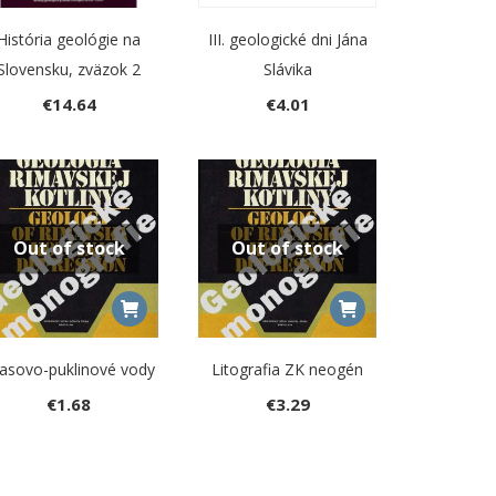
História geológie na
III. geologické dni Jána
Slovensku, zväzok 2
Slávika
€
14.64
€
4.01
Out of stock
Out of stock
asovo-puklinové vody
Litografia ZK neogén
€
1.68
€
3.29