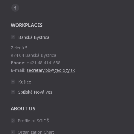
Find us on:
Facebook
page
WORKPLACES
opens
in
Banská Bystrica
new
Zelená 5
window
974 04 Banská Bystrica
Phone:
+421 48 4141658
E-mail:
secretary.bb@geology.sk
Košice
Spišská Nová Ves
ABOUT US
Profile of SGIDŠ
Organization Chart