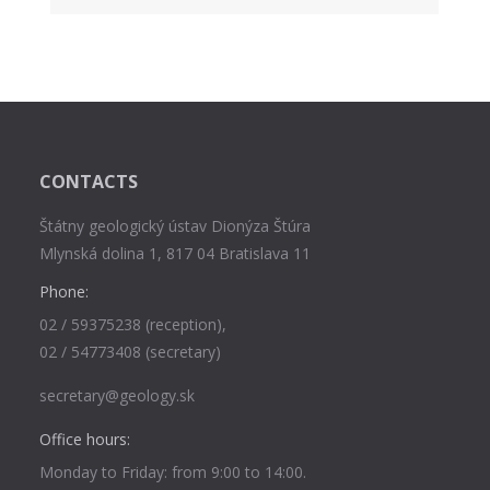
CONTACTS
Štátny geologický ústav Dionýza Štúra
Mlynská dolina 1, 817 04 Bratislava 11
Phone:
02 / 59375238 (reception),
02 / 54773408 (secretary)
secretary@geology.sk
Office hours:
Monday to Friday: from 9:00 to 14:00.