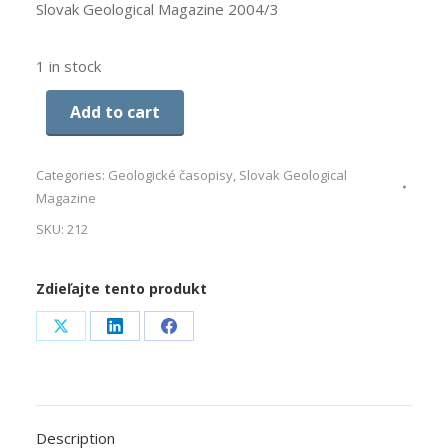
Slovak Geological Magazine 2004/3
1 in stock
Add to cart
Categories:
Geologické časopisy
,
Slovak Geological
Magazine
SKU:
212
Zdieľajte tento produkt
Share
Share
Share
on
on
on
X
LinkedIn
Facebook
Description