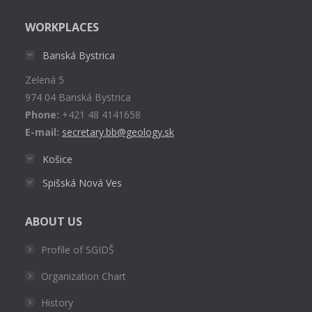
page
WORKPLACES
opens
in
Banská Bystrica
new
Zelená 5
window
974 04 Banská Bystrica
Phone:
+421 48 4141658
E-mail:
secretary.bb@geology.sk
Košice
Spišská Nová Ves
ABOUT US
Profile of SGIDŠ
Organization Chart
History