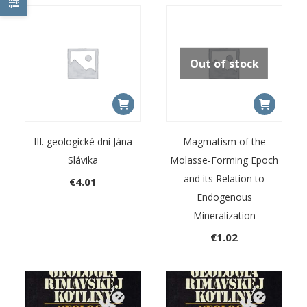
Out of stock
III. geologické dni Jána
Magmatism of the
Slávika
Molasse-Forming Epoch
and its Relation to
€
4.01
Endogenous
Mineralization
€
1.02