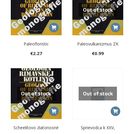
Out of stock
Paleofloristic
Paleovulkanizmus ZK
€
2.27
€
0.99
Out of stock
Out of stock
Scheelitovo zlatonosné
Sprievodca k XXV,