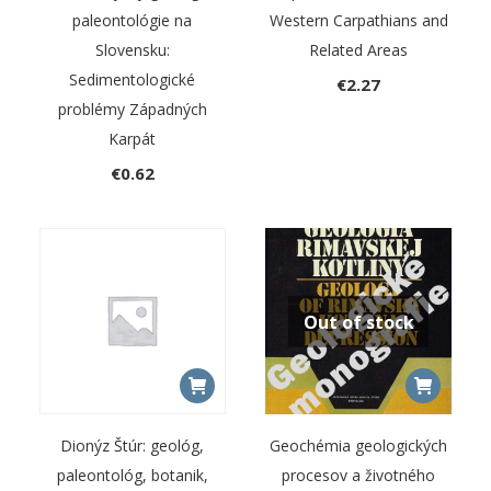
paleontológie na
Western Carpathians and
Slovensku:
Related Areas
Sedimentologické
€
2.27
problémy Západných
Karpát
€
0.62
Out of stock
Dionýz Štúr: geológ,
Geochémia geologických
paleontológ, botanik,
procesov a životného