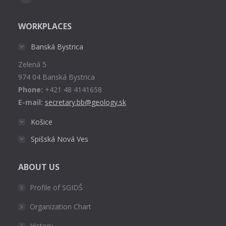
Facebook
page
WORKPLACES
opens
in
Banská Bystrica
new
Zelená 5
window
974 04 Banská Bystrica
Phone:
+421 48 4141658
E-mail:
secretary.bb@geology.sk
Košice
Spišská Nová Ves
ABOUT US
Profile of SGIDŠ
Organization Chart
History