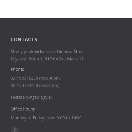
CONTACTS
Štátny geologický ústav Dionýza Štúra
Mlynská dolina 1, 817 04 Bratislava 11
Phone:
02 / 59375238 (reception),
02 / 54773408 (secretary)
secretary@geology.sk
Office hours:
Monday to Friday: from 9:00 to 14:00.
Find us on: