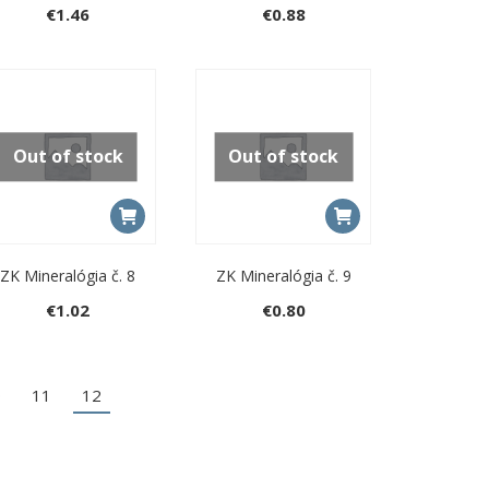
€
1.46
€
0.88
Out of stock
Out of stock
ZK Mineralógia č. 8
ZK Mineralógia č. 9
€
1.02
€
0.80
0
11
12