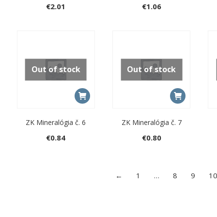
€
2.01
€
1.06
Out of stock
Out of stock
ZK Mineralógia č. 6
ZK Mineralógia č. 7
€
0.84
€
0.80
←
1
…
8
9
1