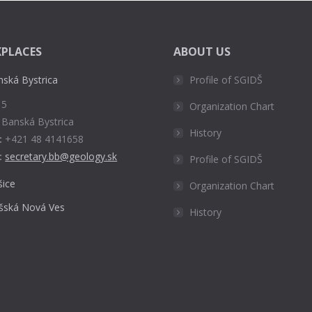
PLACES
ABOUT US
nská Bystrica
Profile of SGIDŠ
 5
Organization Chart
 Banská Bystrica
History
:
+421 48 4141658
:
secretary.bb@geology.sk
Profile of SGIDŠ
šice
Organization Chart
išská Nová Ves
History