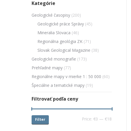
Kategórie
Geologické časopisy
(200)
Geologické práce Správy
(45)
Mineralia Slovaca
(46)
Regionálna geológia ZK
(71)
Slovak Geological Magazine
(38)
Geologické monografie
(173)
Prehľadné mapy
(77)
Regionálne mapy v mierke 1 : 50 000
(60)
Špeciálne a tematické mapy
(19)
Filtrovať podľa ceny
Price:
€0
—
€18
Filter