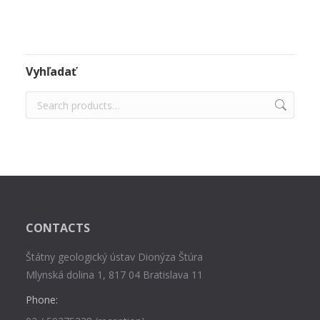
Vyhľadať
CONTACTS
Štátny geologický ústav Dionýza Štúra
Mlynská dolina 1, 817 04 Bratislava 11
Phone: