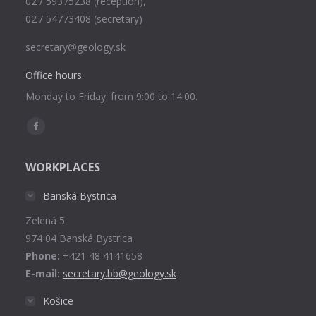
02 / 59375238 (reception),
02 / 54773408 (secretary)
secretary@geology.sk
Office hours:
Monday to Friday: from 9:00 to 14:00.
Find us on:
Facebook
page
WORKPLACES
opens
in
Banská Bystrica
new
Zelená 5
window
974 04 Banská Bystrica
Phone:
+421 48 4141658
E-mail:
secretary.bb@geology.sk
Košice