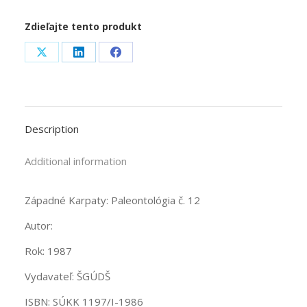
Zdieľajte tento produkt
Share
Share
Share
on
on
on
X
LinkedIn
Facebook
Description
Additional information
Západné Karpaty: Paleontológia č. 12
Autor:
Rok: 1987
Vydavateľ: ŠGÚDŠ
ISBN: SÚKK 1197/I-1986