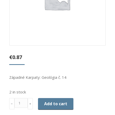
€
0.87
Západné Karpaty: Geológia č. 14
2 in stock
Quantity
Add to cart
﹣
﹢