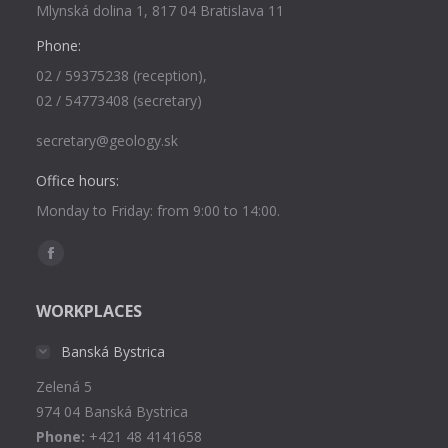
Mlynská dolina 1, 817 04 Bratislava 11
Phone:
02 / 59375238 (reception),
02 / 54773408 (secretary)
secretary@geology.sk
Office hours:
Monday to Friday: from 9:00 to 14:00.
Find us on:
Facebook
page
WORKPLACES
opens
in
Banská Bystrica
new
Zelená 5
window
974 04 Banská Bystrica
Phone:
+421 48 4141658