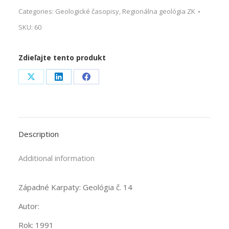
Categories:
Geologické časopisy
,
Regionálna geológia ZK
SKU:
60
Zdieľajte tento produkt
Share
Share
Share
on
on
on
X
LinkedIn
Facebook
Description
Additional information
Západné Karpaty: Geológia č. 14
Autor:
Rok: 1991