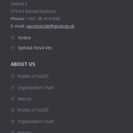
Zelená 5
window
974 04 Banská Bystrica
Phone:
+421 48 4141658
E-mail:
secretary.bb@geology.sk
Košice
Spišská Nová Ves
ABOUT US
Profile of SGIDŠ
Organization Chart
History
Profile of SGIDŠ
Organization Chart
History