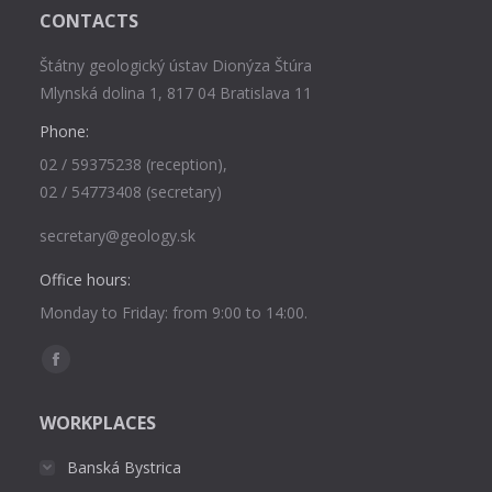
CONTACTS
Štátny geologický ústav Dionýza Štúra
Mlynská dolina 1, 817 04 Bratislava 11
Phone:
02 / 59375238 (reception),
02 / 54773408 (secretary)
secretary@geology.sk
Office hours:
Monday to Friday: from 9:00 to 14:00.
Find us on:
Facebook
page
WORKPLACES
opens
in
Banská Bystrica
new