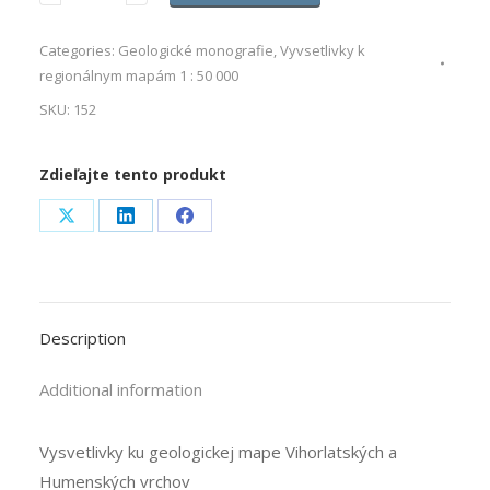
Categories:
Geologické monografie
,
Vyvsetlivky k
regionálnym mapám 1 : 50 000
SKU:
152
Zdieľajte tento produkt
Share
Share
Share
on
on
on
X
LinkedIn
Facebook
Description
Additional information
Vysvetlivky ku geologickej mape Vihorlatských a
Humenských vrchov