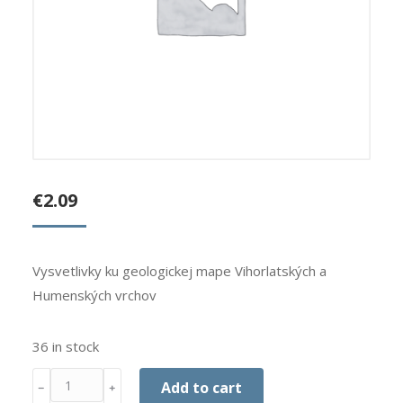
€
2.09
Vysvetlivky ku geologickej mape Vihorlatských a
Humenských vrchov
36 in stock
Quantity
Add to cart
﹣
﹢