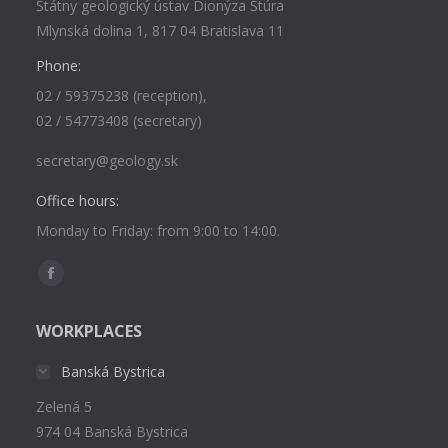
Štátny geologický ústav Dionýza Štúra
Mlynská dolina 1, 817 04 Bratislava 11
Phone:
02 / 59375238 (reception),
02 / 54773408 (secretary)
secretary@geology.sk
Office hours:
Monday to Friday: from 9:00 to 14:00.
Find us on:
Facebook
page
WORKPLACES
opens
in
Banská Bystrica
new
Zelená 5
window
974 04 Banská Bystrica