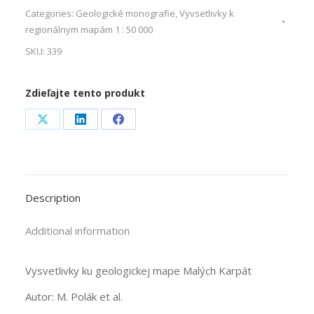
Categories:
Geologické monografie
,
Vyvsetlivky k
regionálnym mapám 1 : 50 000
SKU:
339
Zdieľajte tento produkt
Share
Share
Share
on
on
on
X
LinkedIn
Facebook
Description
Additional information
Vysvetlivky ku geologickej mape Malých Karpát
Autor: M. Polák et al.