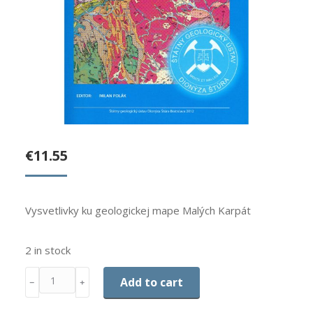
€
11.55
Vysvetlivky ku geologickej mape Malých Karpát
2 in stock
Quantity
Add to cart
﹣
﹢