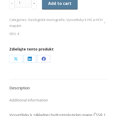
Quantity
Add to cart
﹣
﹢
Categories:
Geologické monografie
,
Vysvetlivky k HG a HCH
mapám
SKU:
4
Zdieľajte tento produkt
Share
Share
Share
on
on
on
X
LinkedIn
Facebook
Description
Additional information
Vysvetlivky k základnej hydrogeologickej mape ČSSR 1