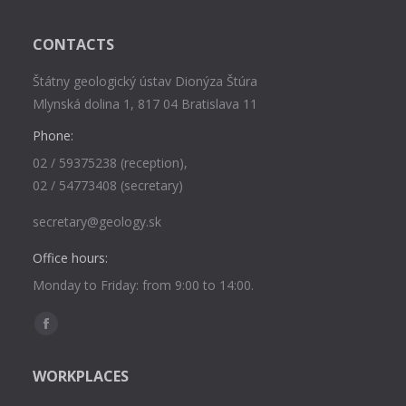
CONTACTS
Štátny geologický ústav Dionýza Štúra
Mlynská dolina 1, 817 04 Bratislava 11
Phone:
02 / 59375238 (reception),
02 / 54773408 (secretary)
secretary@geology.sk
Office hours:
Monday to Friday: from 9:00 to 14:00.
Find us on:
Facebook
page
WORKPLACES
opens
in