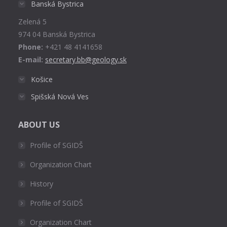
Banská Bystrica
new
Zelená 5
window
974 04 Banská Bystrica
Phone:
+421 48 4141658
E-mail:
secretary.bb@geology.sk
Košice
Spišská Nová Ves
ABOUT US
Profile of SGIDŠ
Organization Chart
History
Profile of SGIDŠ
Organization Chart