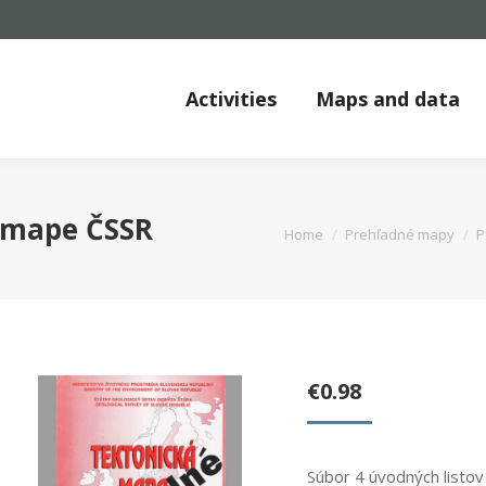
Activities
Maps and data
k mape ČSSR
You are here:
Home
Prehľadné mapy
P
€
0.98
Súbor 4 úvodných listo