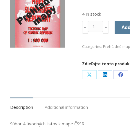
4 in stock
Quantity
Add
﹣
﹢
Categories:
Prehľadné ma
Zdieľajte tento produk
Share
Share
Sha
on
on
on
X
LinkedIn
Fac
Description
Additional information
Súbor 4 úvodných listov k mape ČSSR