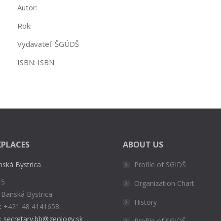
Autor:
Rok:
Vydavateľ: ŠGÚDŠ
ISBN: ISBN
PLACES
ABOUT US
nská Bystrica
Profile of SGIDŠ
 5
Organization Chart
 Banská Bystrica
History
:
+421 48 4141658
:
secretary.bb@geology.sk
Profile of SGIDŠ