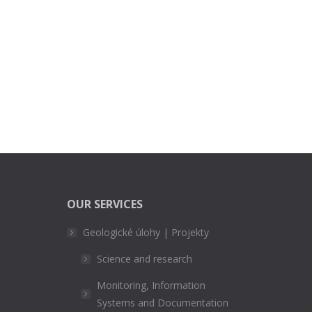
OUR SERVICES
Geologické úlohy | Projekty
Science and research
Monitoring, Information
Systems and Documentation