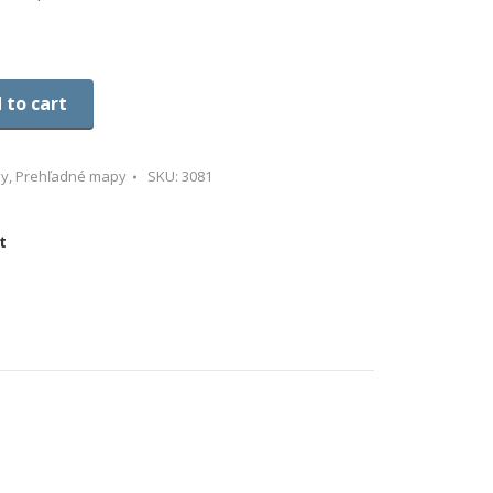
 to cart
py
,
Prehľadné mapy
SKU:
3081
t
re
ebook