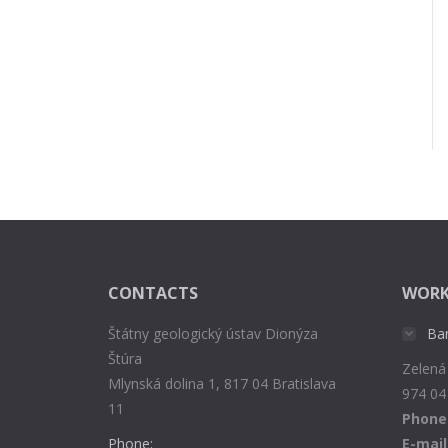
CONTACTS
WORK
Štátny geologický ústav Dionýza
Ba
Štúra
Zelená
Mlynská dolina 1, 817 04 Bratislava
974 04
11
Phone
Phone:
E-mail