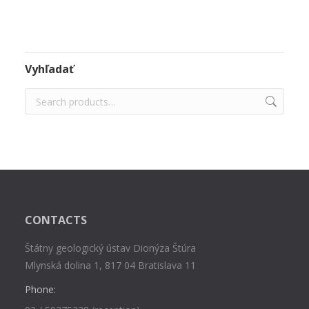
Vyhľadať
CONTACTS
Štátny geologický ústav Dionýza Štúra
Mlynská dolina 1, 817 04 Bratislava 11
Phone: