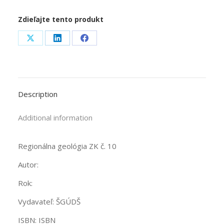
Zdieľajte tento produkt
Share
Share
Share
on
on
on
X
LinkedIn
Facebook
Description
Additional information
Regionálna geológia ZK č. 10
Autor:
Rok:
Vydavateľ: ŠGÚDŠ
ISBN: ISBN