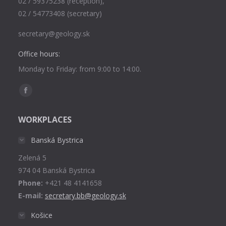
02 / 59375238 (reception),
02 / 54773408 (secretary)
secretary@geology.sk
Office hours:
Monday to Friday: from 9:00 to 14:00.
Find us on:
Facebook
page
WORKPLACES
opens
in
Banská Bystrica
new
Zelená 5
window
974 04 Banská Bystrica
Phone:
+421 48 4141658
E-mail:
secretary.bb@geology.sk
Košice