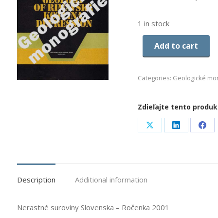
1 in stock
Add to cart
Categories:
Geologické mo
Zdieľajte tento produk
Share
Share
Sha
on
on
on
X
LinkedIn
Fac
Description
Additional information
Nerastné suroviny Slovenska – Ročenka 2001