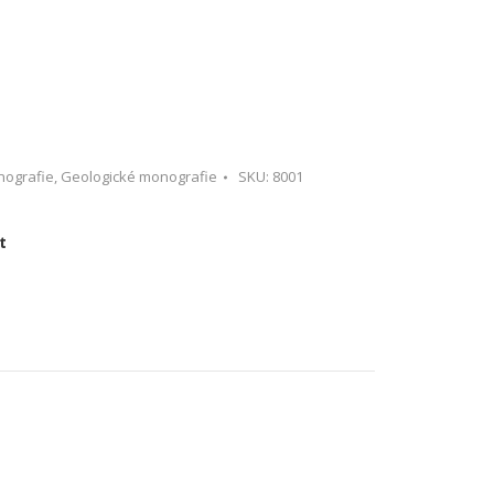
nografie
,
Geologické monografie
SKU:
8001
t
re
ebook