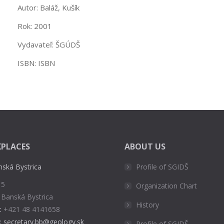
Autor: Baláž, Kušík
Rok: 2001
Vydavateľ: ŠGÚDŠ
ISBN: ISBN
PLACES
ABOUT US
nská Bystrica
Profile of SGIDŠ
 5
Organization Chart
 Banská Bystrica
History
:
+421 48 4141658
:
secretary.bb@geology.sk
Profile of SGIDŠ