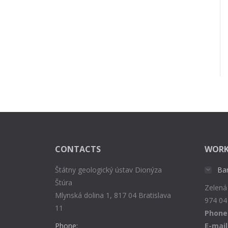
CONTACTS
WORK
Štátny geologický ústav Dionýza
Ba
Štúra
Zelená
Mlynská dolina 1, 817 04 Bratislava
974 04
11
Phone
Phone:
E-mail