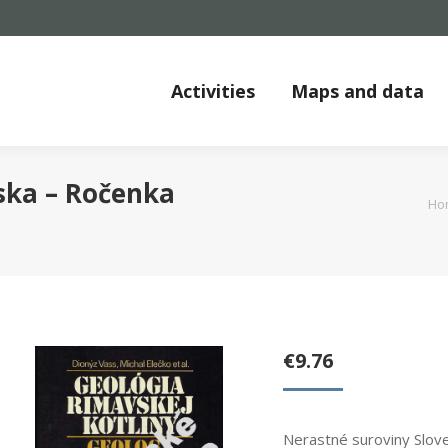
Activities
Maps and data
ska – Ročenka
You are here:
Ho
€
9.76
Nerastné suroviny Slov