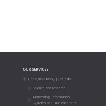
OUR SERVICES
Geologické úlohy | Projekty
Science and research
Monitoring, Information
Systems and Documentation