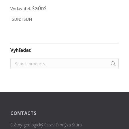
Vydavateľ: ŠGÚDŠ
ISBN: ISBN
Vyhľadať
CONTACTS
Štátny geologický ústav Dionýza Štúra