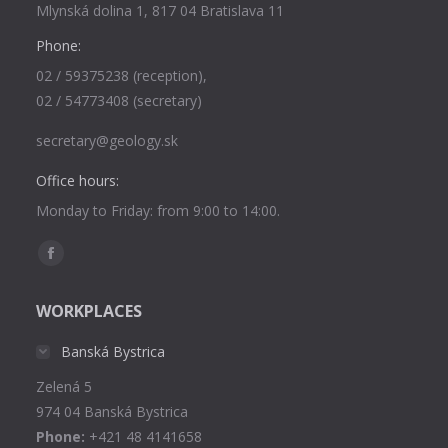
Mlynská dolina 1, 817 04 Bratislava 11
Phone:
02 / 59375238 (reception),
02 / 54773408 (secretary)
secretary@geology.sk
Office hours:
Monday to Friday: from 9:00 to 14:00.
Find us on:
Facebook
page
WORKPLACES
opens
in
Banská Bystrica
new
Zelená 5
window
974 04 Banská Bystrica
Phone:
+421 48 4141658