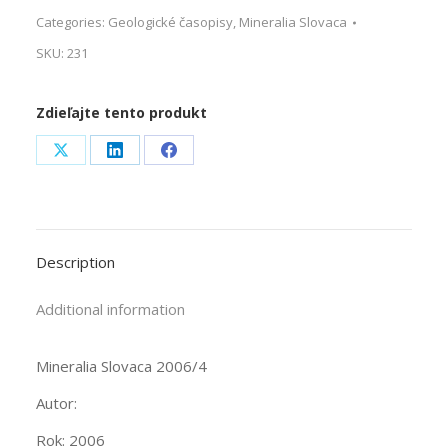
Categories:
Geologické časopisy
,
Mineralia Slovaca
SKU:
231
Zdieľajte tento produkt
Share
Share
Share
on
on
on
X
LinkedIn
Facebook
Description
Additional information
Mineralia Slovaca 2006/4
Autor:
Rok: 2006