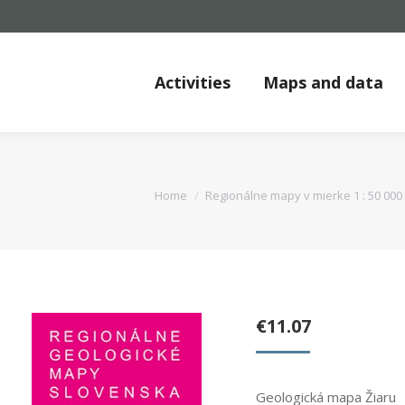
Activities
Maps and data
You are here:
Home
Regionálne mapy v mierke 1 : 50 000
€
11.07
Geologická mapa Žiaru