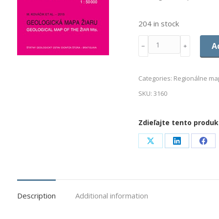
204 in stock
Quantity
A
﹣
﹢
Categories:
Regionálne map
SKU:
3160
Zdieľajte tento produk
Share
Share
Sha
on
on
on
X
LinkedIn
Fac
Description
Additional information