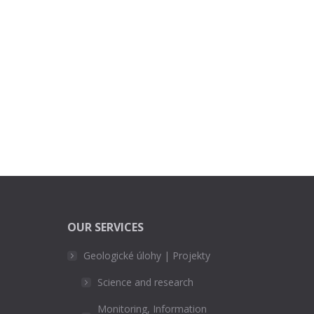
OUR SERVICES
Geologické úlohy | Projekty
Science and research
Monitoring, Information