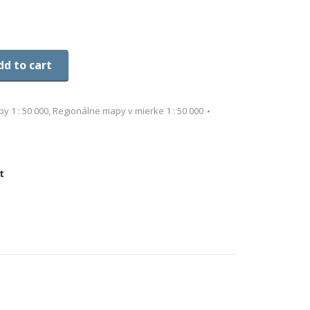
dd to cart
y 1 : 50 000
,
Regionálne mapy v mierke 1 : 50 000
t
re
ebook