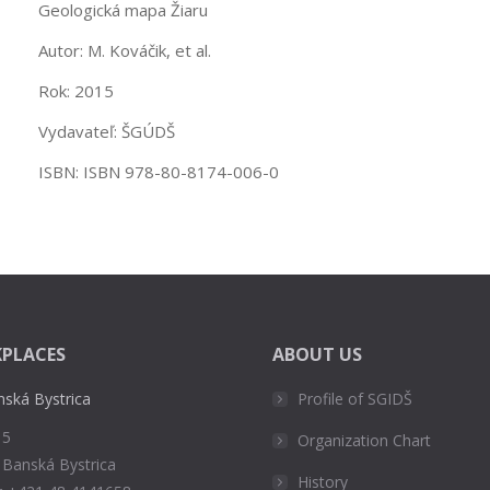
Geologická mapa Žiaru
Autor: M. Kováčik, et al.
Rok: 2015
Vydavateľ: ŠGÚDŠ
ISBN: ISBN 978-80-8174-006-0
PLACES
ABOUT US
nská Bystrica
Profile of SGIDŠ
 5
Organization Chart
 Banská Bystrica
History