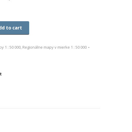
dd to cart
y 1 : 50 000
,
Regionálne mapy v mierke 1 : 50 000
t
re
ebook