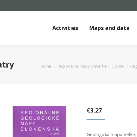
Activities
Maps and data
atry
You are here:
Home
Regionálne mapy v mierke 1 : 50 000
Reg
€
3.27
Geologická mapa Veľkej