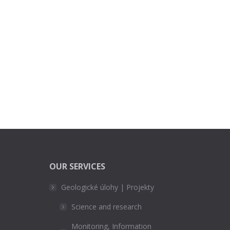
OUR SERVICES
Geologické úlohy | Projekty
Science and research
Monitoring, Information