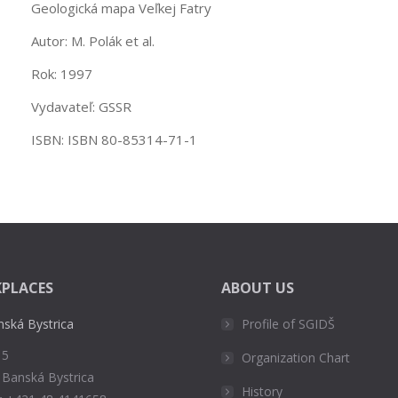
Geologická mapa Veľkej Fatry
Autor: M. Polák et al.
Rok: 1997
Vydavateľ: GSSR
ISBN: ISBN 80-85314-71-1
PLACES
ABOUT US
nská Bystrica
Profile of SGIDŠ
 5
Organization Chart
 Banská Bystrica
History