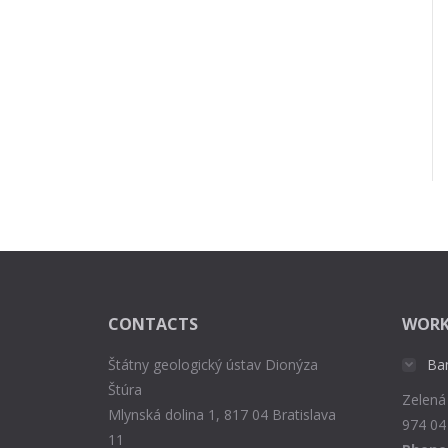
CONTACTS
WORK
Štátny geologický ústav Dionýza
Ba
Štúra
Zelená
Mlynská dolina 1, 817 04 Bratislava
974 04
11