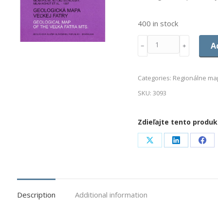
400 in stock
Quantity
A
﹣
﹢
Categories:
Regionálne map
SKU:
3093
Zdieľajte tento produk
Share
Share
Sha
on
on
on
X
LinkedIn
Fac
Description
Additional information