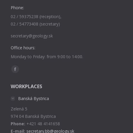
Phone:
02 / 59375238 (reception),
02 / 54773408 (secretary)
secretary@geology.sk
Office hours:
Monday to Friday: from 9:00 to 14:00.
Find us on:
Facebook
page
WORKPLACES
opens
in
Banská Bystrica
new
Zelená 5
window
974 04 Banská Bystrica
Phone:
+421 48 4141658
E-mail:
secretary.bb@geology.sk