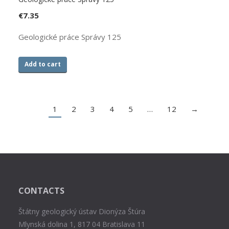
€
7.35
Geologické práce Správy 125
Add to cart
1
2
3
4
5
…
12
→
CONTACTS
Štátny geologický ústav Dionýza Štúra
Mlynská dolina 1, 817 04 Bratislava 11