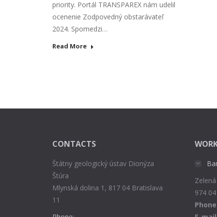
priority. Portál TRANSPAREX nám udelil
ocenenie Zodpovedný obstarávateľ
2024. Spomedzi…
Read More
CONTACTS
WORK
Štátny geologický ústav Dionýza
Ba
Štúra
Zelená
Mlynská dolina 1, 817 04 Bratislava
974 04
11
Phone
Phone:
E-mail