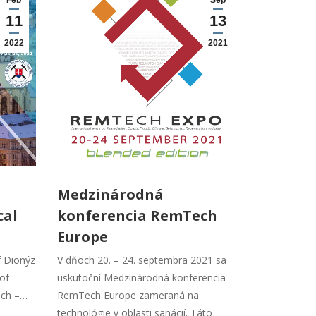
Feb
Sep
11
13
2022
2021
Medzinárodná
cal
konferencia RemTech
Europe
f Dionýz
V dňoch 20. – 24. septembra 2021 sa
 of
uskutoční Medzinárodná konferencia
ech –…
RemTech Europe zameraná na
technológie v oblasti sanácií. Táto