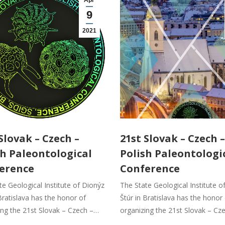
Apr
9
2021
Slovak – Czech –
21st Slovak – Czech –
sh Paleontological
Polish Paleontologi
erence
Conference
te Geological Institute of Dionýz
The State Geological Institute o
Bratislava has the honor of
Štúr in Bratislava has the honor
ing the 21st Slovak – Czech –…
organizing the 21st Slovak – Cz