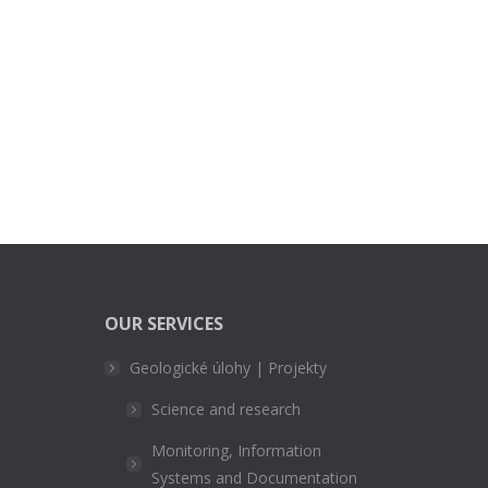
OUR SERVICES
Geologické úlohy | Projekty
Science and research
Monitoring, Information
Systems and Documentation