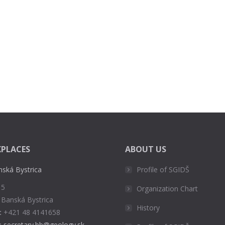
PLACES
ABOUT US
nská Bystrica
Profile of SGIDŠ
 5
Organization Chart
 Banská Bystrica
History
:
+421 48 4141658
:
secretary.bb@geology.sk