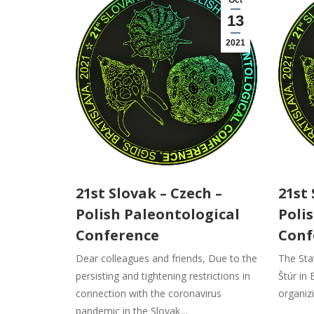
Oct
13
2021
21st Slovak – Czech –
21st 
Polish Paleontological
Poli
Conference
Conf
Dear colleagues and friends, Due to the
The Sta
persisting and tightening restrictions in
Štúr in 
connection with the coronavirus
organiz
pandemic in the Slovak…