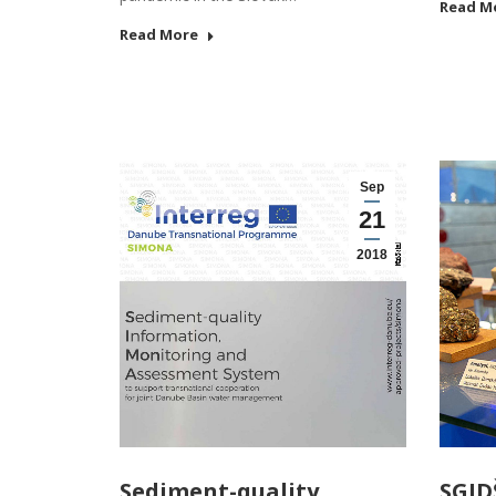
Read M
Read More
Sep
21
2018
Sediment-quality
SGID