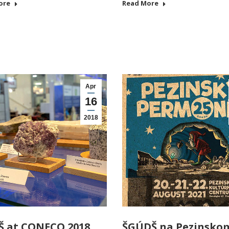
ore
Read More
Apr
16
2018
Š at CONECO 2018
ŠGÚDŠ na Pezinsko