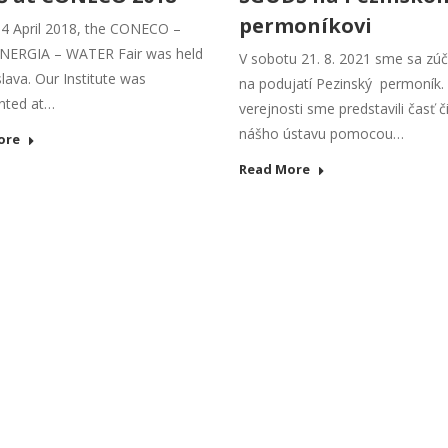
permoníkovi
4 April 2018, the CONECO –
NERGIA – WATER Fair was held
V sobotu 21. 8. 2021 sme sa zúča
slava. Our Institute was
na podujatí Pezinský permoník. 
nted at…
verejnosti sme predstavili časť č
nášho ústavu pomocou…
ore
Read More