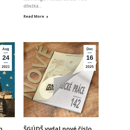
dôležitá…
Read More
Aug
Dec
24
16
2021
2025
m
ŠGÚDŠ vydal nové číslo