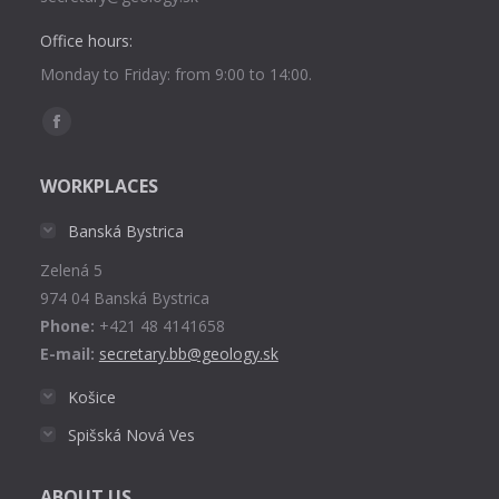
Office hours:
Monday to Friday: from 9:00 to 14:00.
Find us on:
Facebook
page
WORKPLACES
opens
in
Banská Bystrica
new
Zelená 5
window
974 04 Banská Bystrica
Phone:
+421 48 4141658
E-mail:
secretary.bb@geology.sk
Košice
Spišská Nová Ves
ABOUT US