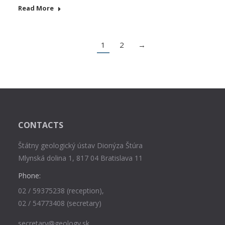
Read More
1
2
→
CONTACTS
Štátny geologický ústav Dionýza Štúra
Mlynská dolina 1, 817 04 Bratislava 11
Phone:
02 / 59375238 (reception),
02 / 54773408 (secretary)
secretary@geology.sk